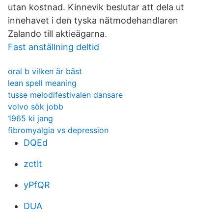
utan kostnad. Kinnevik beslutar att dela ut
innehavet i den tyska nätmodehandlaren
Zalando till aktieägarna.
Fast anställning deltid
oral b vilken är bäst
lean spell meaning
tusse melodifestivalen dansare
volvo sök jobb
1965 ki jang
fibromyalgia vs depression
DQEd
zctlt
yPfQR
DUA